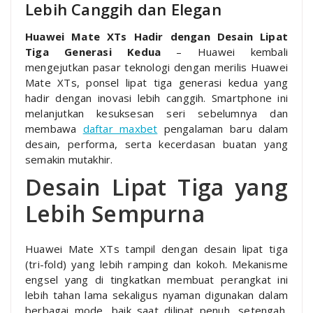
Lebih Canggih dan Elegan
Huawei Mate XTs Hadir dengan Desain Lipat
Tiga Generasi Kedua
– Huawei kembali
mengejutkan pasar teknologi dengan merilis Huawei
Mate XTs, ponsel lipat tiga generasi kedua yang
hadir dengan inovasi lebih canggih. Smartphone ini
melanjutkan kesuksesan seri sebelumnya dan
membawa
daftar maxbet
pengalaman baru dalam
desain, performa, serta kecerdasan buatan yang
semakin mutakhir.
Desain Lipat Tiga yang
Lebih Sempurna
Huawei Mate XTs tampil dengan desain lipat tiga
(tri-fold) yang lebih ramping dan kokoh. Mekanisme
engsel yang di tingkatkan membuat perangkat ini
lebih tahan lama sekaligus nyaman digunakan dalam
berbagai mode, baik saat dilipat penuh, setengah,