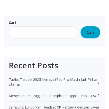
Cari
Cari
Recent Posts
Tablet Terbaik 2025 Kenapa iPad Pro Masih Jadi Pilihan
Utama
Menyelami Keunggulan Smartphone Oppo Reno 13 5G
Samsung Luncurkan Headset XR Pertama dengan Layar