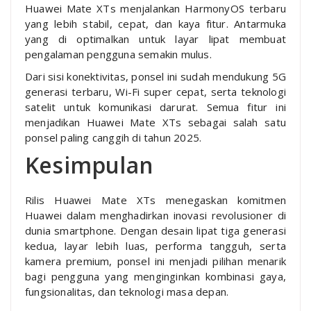
Huawei Mate XTs menjalankan HarmonyOS terbaru
yang lebih stabil, cepat, dan kaya fitur. Antarmuka
yang di optimalkan untuk layar lipat membuat
pengalaman pengguna semakin mulus.
Dari sisi konektivitas, ponsel ini sudah mendukung 5G
generasi terbaru, Wi-Fi super cepat, serta teknologi
satelit untuk komunikasi darurat. Semua fitur ini
menjadikan Huawei Mate XTs sebagai salah satu
ponsel paling canggih di tahun 2025.
Kesimpulan
Rilis Huawei Mate XTs menegaskan komitmen
Huawei dalam menghadirkan inovasi revolusioner di
dunia smartphone. Dengan desain lipat tiga generasi
kedua, layar lebih luas, performa tangguh, serta
kamera premium, ponsel ini menjadi pilihan menarik
bagi pengguna yang menginginkan kombinasi gaya,
fungsionalitas, dan teknologi masa depan.